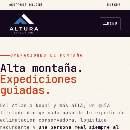
SUPPORT_ONLINE
EN
ES
DE
MENU
OPERACIONES DE MONTAÑA
Alta montaña.
Expediciones
guiadas.
Del Atlas a Nepal y más allá, un guía
titulado dirige cada paso de tu expedición:
aclimatación conservadora, logística
redundante y
una persona real siempre al