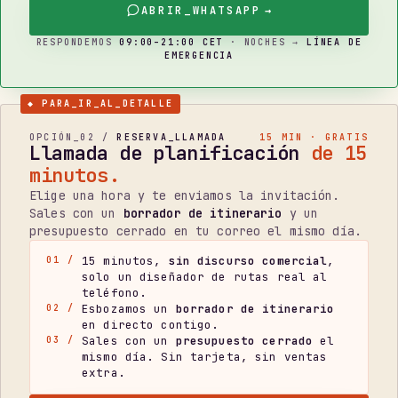
ABRIR_WHATSAPP
→
RESPONDEMOS
09:00–21:00 CET
· NOCHES →
LÍNEA DE
EMERGENCIA
◆ PARA_IR_AL_DETALLE
OPCIÓN_02 /
RESERVA_LLAMADA
15 MIN · GRATIS
Llamada de planificación
de 15
minutos.
Elige una hora y te enviamos la invitación.
Sales con un
borrador de itinerario
y un
presupuesto cerrado en tu correo el mismo día.
15 minutos,
sin discurso comercial
,
01 /
solo un diseñador de rutas real al
teléfono.
Esbozamos un
borrador de itinerario
02 /
en directo contigo.
Sales con un
presupuesto cerrado
el
03 /
mismo día. Sin tarjeta, sin ventas
extra.