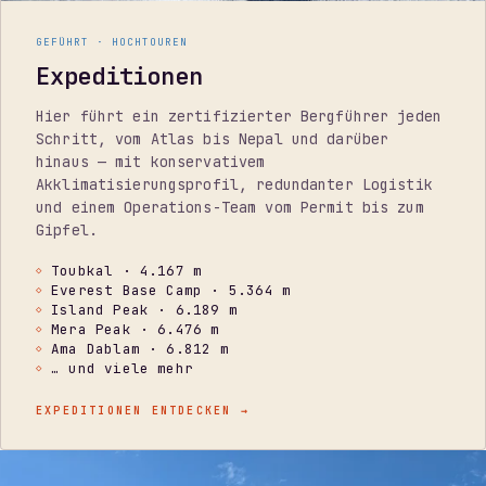
GEFÜHRT · HOCHTOUREN
Expeditionen
Hier führt ein zertifizierter Bergführer jeden
Schritt, vom Atlas bis Nepal und darüber
hinaus — mit konservativem
Akklimatisierungsprofil, redundanter Logistik
und einem Operations-Team vom Permit bis zum
Gipfel.
Toubkal · 4.167 m
Everest Base Camp · 5.364 m
Island Peak · 6.189 m
Mera Peak · 6.476 m
Ama Dablam · 6.812 m
… und viele mehr
EXPEDITIONEN ENTDECKEN
→