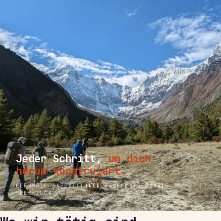
Jeder Schritt,
um dich
herum konstruiert.
GEFÜHRTE EXPEDITIONEN · SELBSTGEFÜHRTE
TREKKINGS