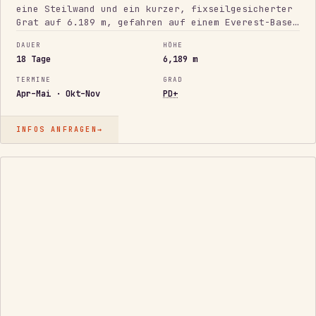
eine Steilwand und ein kurzer, fixseilgesicherter
Grat auf 6.189 m, gefahren auf einem Everest-Base-
Camp-Akklimatisierungsprofil, damit der Gipfeltag
DAUER
HÖHE
in Reichweite ist.
18 Tage
6,189 m
TERMINE
GRAD
Apr–Mai · Okt–Nov
PD+
INFOS ANFRAGEN
→
AMA-DABLAM-
VORBEREITUNG