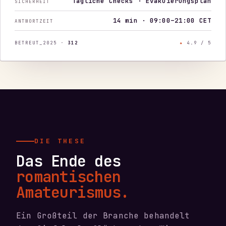
Tägliche Checks · Evakuierungsplan
SICHERHEIT
14 min · 09:00–21:00 CET
ANTWORTZEIT
BETREUT_2025 ·
312
★
4.9 / 5
DIE THESE
Das Ende des
romantischen
Amateurismus.
Ein Großteil der Branche behandelt