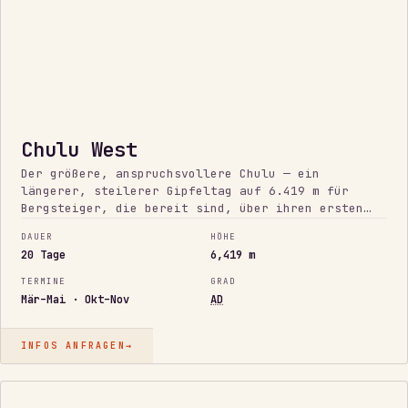
Chulu West
Der größere, anspruchsvollere Chulu — ein
längerer, steilerer Gipfeltag auf 6.419 m für
Bergsteiger, die bereit sind, über ihren ersten
6.000er hinauszugehen.
DAUER
HÖHE
20 Tage
6,419 m
TERMINE
GRAD
Mär–Mai · Okt–Nov
AD
INFOS ANFRAGEN
→
7.500