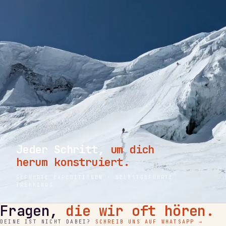
Jeder Schritt,
um dich
herum konstruiert.
GEFÜHRTE EXPEDITIONEN · SELBSTGEFÜHRTE
TREKKINGS
Fragen,
die wir oft hören.
DEINE IST NICHT DABEI?
SCHREIB UNS AUF WHATSAPP →