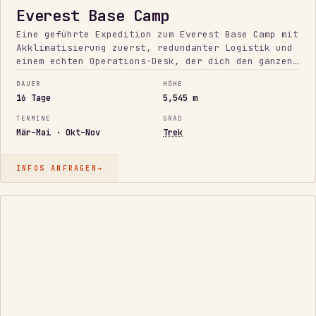
Everest Base Camp
Eine geführte Expedition zum Everest Base Camp mit
Akklimatisierung zuerst, redundanter Logistik und
einem echten Operations-Desk, der dich den ganzen
Weg begleitet.
DAUER
HÖHE
16 Tage
5,545 m
TERMINE
GRAD
Mär–Mai · Okt–Nov
Trek
INFOS ANFRAGEN
→
TECHNISCH