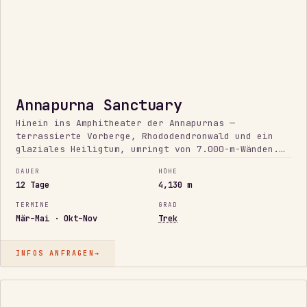
Annapurna Sanctuary
Hinein ins Amphitheater der Annapurnas —
terrassierte Vorberge, Rhododendronwald und ein
glaziales Heiligtum, umringt von 7.000-m-Wänden.
Handverlesene Lodges und ein täglicher Check-in
DAUER
HÖHE
den ganzen Weg.
12 Tage
4,130 m
TERMINE
GRAD
Mär–Mai · Okt–Nov
Trek
INFOS ANFRAGEN
→
DER
KLASSIKER