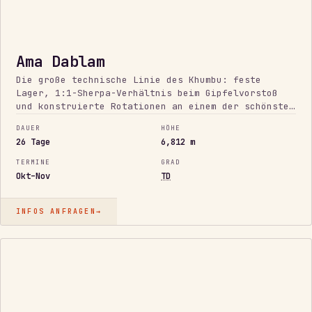
Ama Dablam
Die große technische Linie des Khumbu: feste
Lager, 1:1-Sherpa-Verhältnis beim Gipfelvorstoß
und konstruierte Rotationen an einem der schönsten
Berge der Erde.
DAUER
HÖHE
26 Tage
6,812 m
TERMINE
GRAD
Okt–Nov
TD
INFOS ANFRAGEN
→
KURZER
KLASSIKER