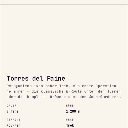
PATAGONIEN
Torres del Paine
Patagoniens ikonischer Trek, als echte Operation
gefahren — die klassische W-Route unter den Türmen
oder die komplette O-Runde über den John-Gardner-
Pass zum Grey-Gletscher. Wildes Wetter,
DAUER
HÖHE
handverlesene Refugios und ein täglicher Check-in
9 Tage
1,200 m
auf einem der großen Treks der Erde.
TERMINE
GRAD
Nov–Mär
Trek