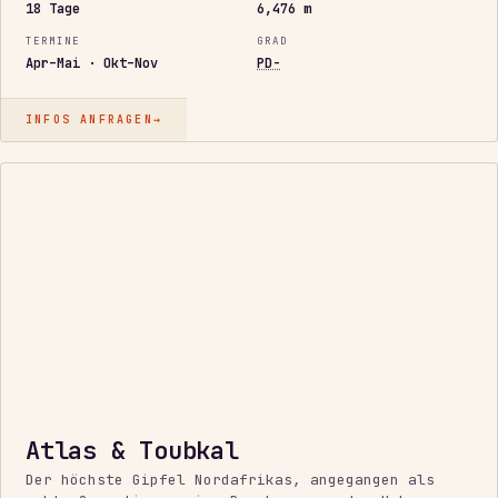
18 Tage
6,476 m
TERMINE
GRAD
Apr–Mai · Okt–Nov
PD-
INFOS ANFRAGEN
→
ERSTE
4.000
M
Atlas & Toubkal
Der höchste Gipfel Nordafrikas, angegangen als