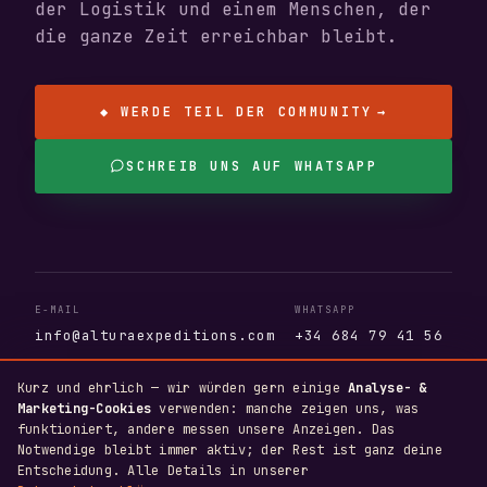
der Logistik und einem Menschen, der
die ganze Zeit erreichbar bleibt.
◆ WERDE TEIL DER COMMUNITY
→
SCHREIB UNS AUF WHATSAPP
E-MAIL
WHATSAPP
info@alturaexpeditions.com
+34 684 79 41 56
LIZENZIERT
SPRACHEN
Kurz und ehrlich — wir würden gern einige
Analyse- &
AV.404.AS · T.A. 110381
EN · ES · DE
Marketing-Cookies
verwenden: manche zeigen uns, was
funktioniert, andere messen unsere Anzeigen. Das
Notwendige bleibt immer aktiv; der Rest ist ganz deine
Entscheidung. Alle Details in unserer