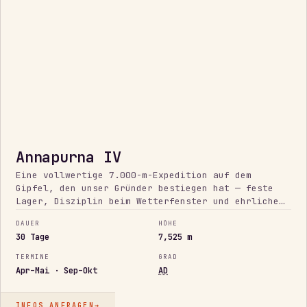
M
Annapurna IV
Eine vollwertige 7.000-m-Expedition auf dem
Gipfel, den unser Gründer bestiegen hat — feste
Lager, Disziplin beim Wetterfenster und ehrliche
Go/No-Go-Entscheidungen an einem großen, ernsten
DAUER
HÖHE
Berg.
30 Tage
7,525 m
TERMINE
GRAD
Apr–Mai · Sep–Okt
AD
INFOS ANFRAGEN
→