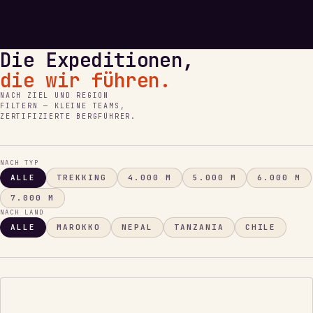
Die Expeditionen,
die wir führen.
NACH ZIEL UND REGION
FILTERN — KLEINE TEAMS,
ZERTIFIZIERTE BERGFÜHRER.
NACH TYP
ALLE
TREKKING
4.000 M
5.000 M
6.000 M
7.000 M
NACH LAND
ALLE
MAROKKO
NEPAL
TANZANIA
CHILE
DACH
AFRIKAS