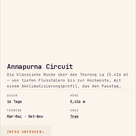
Annapurna Circuit
Die klassische Runde über den Thorong La (5.416 m)
— von tiefen Flusstälern bis zur Hochwüste, mit
einem Akklimatisierungsprofil, das den Passtag
verdient statt erwürfelt.
DAUER
HÖHE
16 Tage
5,416 m
TERMINE
GRAD
Mär–Mai · Okt–Nov
Trek
INFOS ANFRAGEN
→