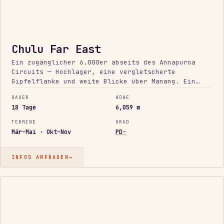
Chulu Far East
Ein zugänglicher 6.000er abseits des Annapurna
Circuits — Hochlager, eine vergletscherte
Gipfelflanke und weite Blicke über Manang. Ein
erster echter Himalaya-Gipfel, gefahren als
DAUER
HÖHE
vollwertige Expedition.
18 Tage
6,059 m
TERMINE
GRAD
Mär–Mai · Okt–Nov
PD-
INFOS ANFRAGEN
→
ANSPRUCHSVOLL