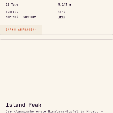
Gelände.
22 Tage
5,143 m
TERMINE
GRAD
Mär–Mai · Okt–Nov
Trek
INFOS ANFRAGEN
→
ERSTE
6.000
M
Island Peak
Der klassische erste Himalaya-Gipfel im Khumbu —