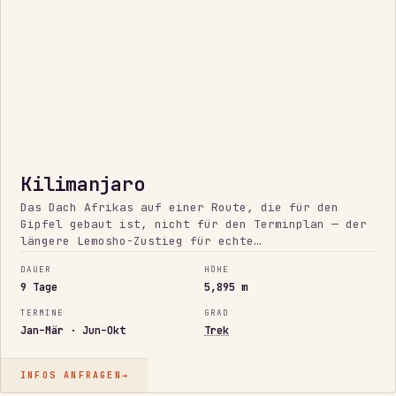
Kilimanjaro
Das Dach Afrikas auf einer Route, die für den
Gipfel gebaut ist, nicht für den Terminplan — der
längere Lemosho-Zustieg für echte
Akklimatisierung, zusätzliche Nächte in der Höhe
DAUER
HÖHE
und eine ehrliche Go/No-Go-Entscheidung in der
9 Tage
5,895 m
Gipfelnacht. Technisch einfaches Gelände,
ernsthafte Höhe.
TERMINE
GRAD
Jan–Mär · Jun–Okt
Trek
INFOS ANFRAGEN
→