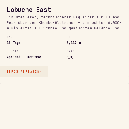
Lobuche East
Ein steilerer, technischerer Begleiter zum Island
Peak über dem Khumbu-Gletscher — ein echter 6.000-
m-Gipfeltag auf Schnee und gemischtem Gelände und
ideale Vorbereitung für den Ama Dablam.
DAUER
HÖHE
18 Tage
6,119 m
TERMINE
GRAD
Apr–Mai · Okt–Nov
PD+
INFOS ANFRAGEN
→
ZUGÄNGLICHER
6.000ER