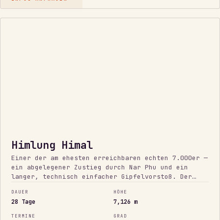
ERSTE
7.000
M
Himlung Himal
Einer der am ehesten erreichbaren echten 7.000er —
ein abgelegener Zustieg durch Nar Phu und ein
langer, technisch einfacher Gipfelvorstoß. Der
logische Schritt nach einem ersten 6.000er.
DAUER
HÖHE
28 Tage
7,126 m
TERMINE
GRAD