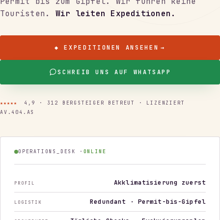
Permit bis zum Gipfel. Wir führen keine
Touristen.
Wir leiten Expeditionen.
◆ EXPEDITIONEN ANSEHEN
→
SCHREIB UNS AUF WHATSAPP
★★★★★
4,9 · 312 BERGSTEIGER BETREUT · LIZENZIERT
AV.404.AS
OPERATIONS_DESK ·
ONLINE
Akklimatisierung zuerst
PROFIL
Redundant · Permit-bis-Gipfel
LOGISTIK