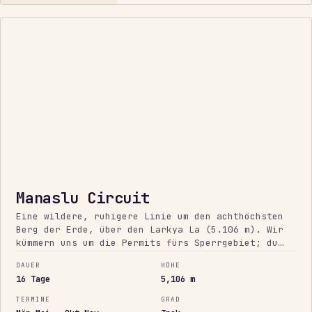
SPERRGEBIET
Manaslu Circuit
Eine wildere, ruhigere Linie um den achthöchsten
Berg der Erde, über den Larkya La (5.106 m). Wir
kümmern uns um die Permits fürs Sperrgebiet; du
bekommst den Himalaya ohne die Menschenmassen.
DAUER
HÖHE
16 Tage
5,106 m
TERMINE
GRAD