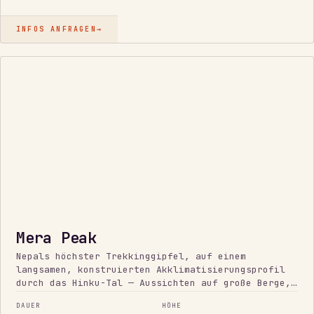
INFOS ANFRAGEN
→
HÖCHSTER
TREKKINGGIPFEL
Mera Peak
Nepals höchster Trekkinggipfel, auf einem
langsamen, konstruierten Akklimatisierungsprofil
durch das Hinku-Tal — Aussichten auf große Berge,
technisch einfacher Gipfeltag.
DAUER
HÖHE