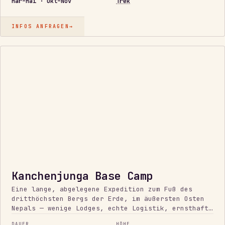
Mär–Mai · Okt–Nov
Trek
INFOS ANFRAGEN
→
ABGELEGEN
Kanchenjunga Base Camp
Eine lange, abgelegene Expedition zum Fuß des
dritthöchsten Bergs der Erde, im äußersten Osten
Nepals — wenige Lodges, echte Logistik, ernsthafte
Ausdauer. Distanz und Einsatz, kein technisches
DAUER
HÖHE