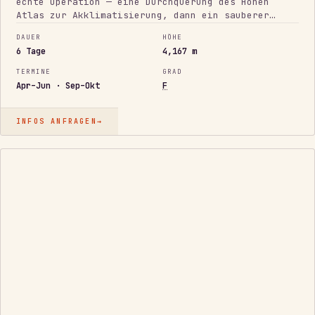
echte Operation — eine Durchquerung des Hohen
Atlas zur Akklimatisierung, dann ein sauberer
Vorstoß auf 4.167 m. Ein starkes erstes 4.000-m-
DAUER
HÖHE
Ziel mit kurzer, verlässlicher Logistik.
6 Tage
4,167 m
TERMINE
GRAD
Apr–Jun · Sep–Okt
F
INFOS ANFRAGEN
→
IKONISCH