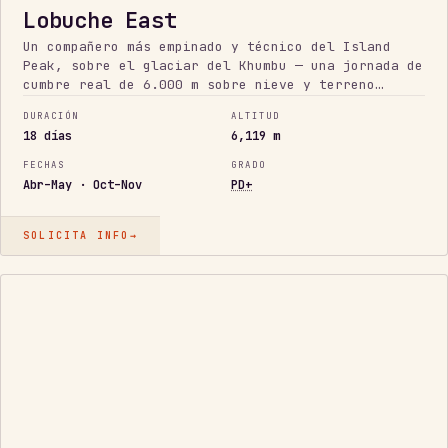
Lobuche East
Un compañero más empinado y técnico del Island
Peak, sobre el glaciar del Khumbu — una jornada de
cumbre real de 6.000 m sobre nieve y terreno
mixto, y la preparación ideal para el Ama Dablam.
DURACIÓN
ALTITUD
18 días
6,119 m
FECHAS
GRADO
Abr–May · Oct–Nov
PD+
SOLICITA INFO
→
6.000
ACCESIBLE