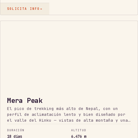
SOLICITA INFO
→
PICO DE
TREKKING
MÁS ALTO
Mera Peak
El pico de trekking más alto de Nepal, con un
perfil de aclimatación lento y bien diseñado por
el valle del Hinku — vistas de alta montaña y una
jornada de cumbre no técnica.
DURACIÓN
ALTITUD
18 días
6,476 m