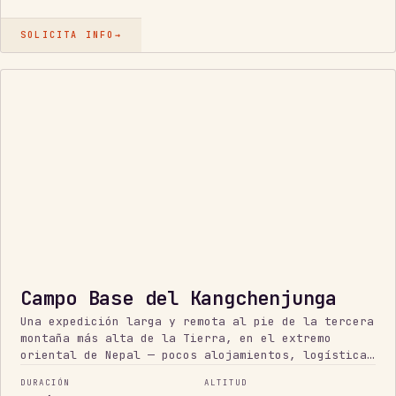
SOLICITA INFO
→
REMOTO
Campo Base del Kangchenjunga
Una expedición larga y remota al pie de la tercera
montaña más alta de la Tierra, en el extremo
oriental de Nepal — pocos alojamientos, logística
de verdad, resistencia seria. Distancia y
DURACIÓN
ALTITUD
compromiso, no terreno técnico.