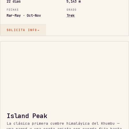
22 días
5,143 m
FECHAS
GRADO
Mar–May · Oct–Nov
Trek
SOLICITA INFO
→
PRIMER
6.000
M
Island Peak
La clásica primera cumbre himaláyica del Khumbu —
una pared y una corta arista con cuerda fija hasta