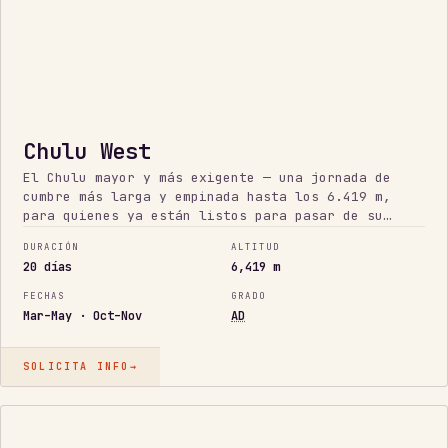
Chulu West
El Chulu mayor y más exigente — una jornada de
cumbre más larga y empinada hasta los 6.419 m,
para quienes ya están listos para pasar de su
primer 6.000.
DURACIÓN
ALTITUD
20 días
6,419 m
FECHAS
GRADO
Mar–May · Oct–Nov
AD
SOLICITA INFO
→
7.500
M