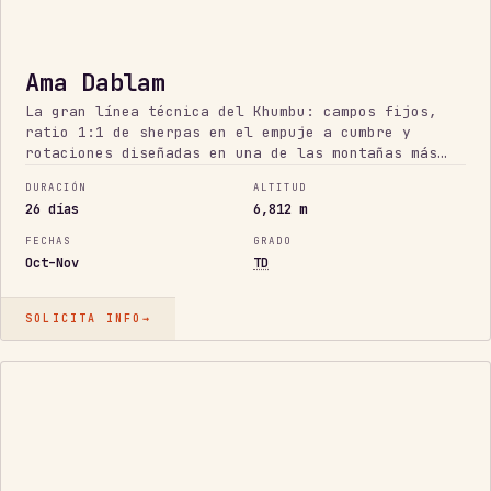
Ama Dablam
La gran línea técnica del Khumbu: campos fijos,
ratio 1:1 de sherpas en el empuje a cumbre y
rotaciones diseñadas en una de las montañas más
bellas de la Tierra.
DURACIÓN
ALTITUD
26 días
6,812 m
FECHAS
GRADO
Oct–Nov
TD
SOLICITA INFO
→
CLÁSICO
CORTO