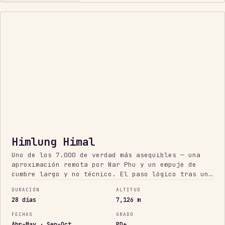
PRIMER
7.000
M
Himlung Himal
Uno de los 7.000 de verdad más asequibles — una
aproximación remota por Nar Phu y un empuje de
cumbre largo y no técnico. El paso lógico tras un
primer 6.000.
DURACIÓN
ALTITUD
28 días
7,126 m
FECHAS
GRADO
Abr–May · Sep–Oct
PD+