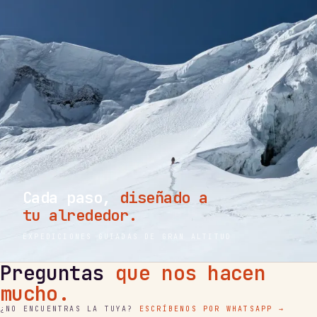
Cada paso,
diseñado a
tu alrededor.
EXPEDICIONES GUIADAS DE GRAN ALTITUD
Preguntas
que nos hacen
mucho.
¿NO ENCUENTRAS LA TUYA?
ESCRÍBENOS POR WHATSAPP →