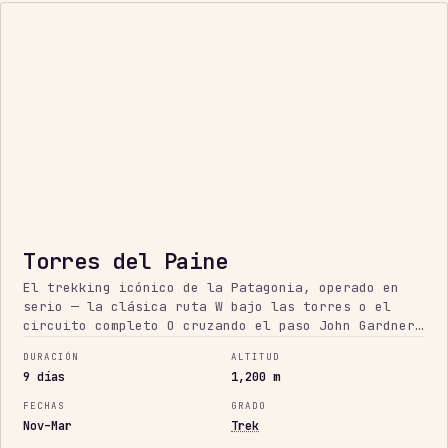
PATAGONIA
Torres del Paine
El trekking icónico de la Patagonia, operado en
serio — la clásica ruta W bajo las torres o el
circuito completo O cruzando el paso John Gardner
hasta el Glaciar Grey. Clima salvaje, refugios
DURACIÓN
ALTITUD
escogidos a mano y un check-in diario en uno de
9 días
1,200 m
los grandes trekkings de la Tierra.
FECHAS
GRADO
Nov–Mar
Trek