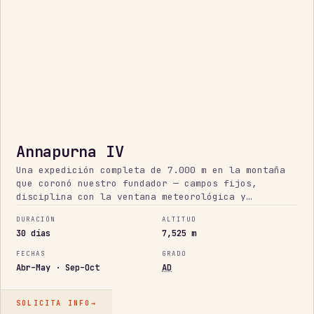
Annapurna IV
Una expedición completa de 7.000 m en la montaña
que coronó nuestro fundador — campos fijos,
disciplina con la ventana meteorológica y
decisiones honestas de seguir o parar en una
DURACIÓN
ALTITUD
montaña grande y seria.
30 días
7,525 m
FECHAS
GRADO
Abr–May · Sep–Oct
AD
SOLICITA INFO
→