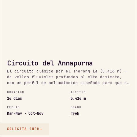
Circuito del Annapurna
El circuito clásico por el Thorong La (5.416 m) —
de valles fluviales profundos al alto desierto,
con un perfil de aclimatación diseñado para que el
día del paso se gane, no se juegue.
DURACIÓN
ALTITUD
16 días
5,416 m
FECHAS
GRADO
Mar–May · Oct–Nov
Trek
SOLICITA INFO
→