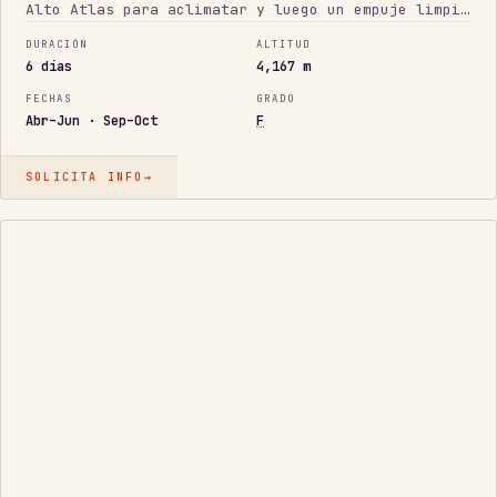
Alto Atlas para aclimatar y luego un empuje limpio
hasta los 4.167 m. Un primer objetivo de 4.000 m
DURACIÓN
ALTITUD
sólido, con logística corta y fiable.
6 días
4,167 m
FECHAS
GRADO
Abr–Jun · Sep–Oct
F
SOLICITA INFO
→
ICÓNICO