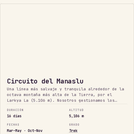
ZONA
RESTRINGIDA
Circuito del Manaslu
Una línea más salvaje y tranquila alrededor de la
octava montaña más alta de la Tierra, por el
Larkya La (5.106 m). Nosotros gestionamos los
permisos de zona restringida; tú disfrutas del
DURACIÓN
ALTITUD
Himalaya sin las multitudes.
16 días
5,106 m
FECHAS
GRADO
Mar–May · Oct–Nov
Trek