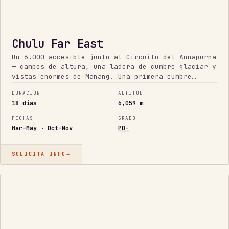
Chulu Far East
Un 6.000 accesible junto al Circuito del Annapurna
— campos de altura, una ladera de cumbre glaciar y
vistas enormes de Manang. Una primera cumbre
himaláyica de verdad, operada como una expedición
DURACIÓN
ALTITUD
completa.
18 días
6,059 m
FECHAS
GRADO
Mar–May · Oct–Nov
PD-
SOLICITA INFO
→
EXIGENTE