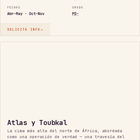
FECHAS
GRADO
Abr–May · Oct–Nov
PD-
SOLICITA INFO
→
PRIMER
4.000
M
Atlas y Toubkal
La cima más alta del norte de África, abordada
como una operación de verdad — una travesía del