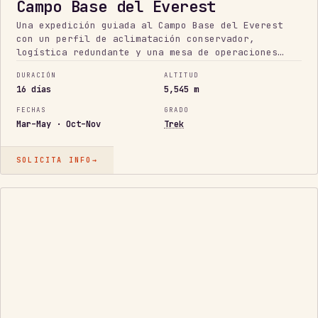
Campo Base del Everest
Una expedición guiada al Campo Base del Everest
con un perfil de aclimatación conservador,
logística redundante y una mesa de operaciones
real detrás de ti en todo momento.
DURACIÓN
ALTITUD
16 días
5,545 m
FECHAS
GRADO
Mar–May · Oct–Nov
Trek
SOLICITA INFO
→
TÉCNICA