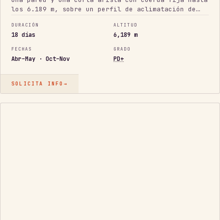
los 6.189 m, sobre un perfil de aclimatación de
Campo Base del Everest para que el día de cumbre
DURACIÓN
ALTITUD
esté a tu alcance.
18 días
6,189 m
FECHAS
GRADO
Abr–May · Oct–Nov
PD+
SOLICITA INFO
→
PREP.
AMA
DABLAM