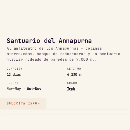
Santuario del Annapurna
Al anfiteatro de los Annapurnas — colinas
aterrazadas, bosque de rododendros y un santuario
glaciar rodeado de paredes de 7.000 m.
Alojamientos escogidos a mano y un check-in diario
DURACIÓN
ALTITUD
en todo el camino.
12 días
4,130 m
FECHAS
GRADO
Mar–May · Oct–Nov
Trek
SOLICITA INFO
→
EL
CLÁSICO