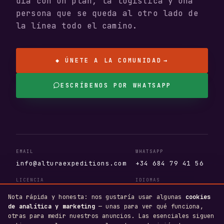
día con un plan, la logística y una
persona que se queda al otro lado de
la línea todo el camino.
◆ ÚNETE A LA COMUNIDAD
→
ESCRÍBENOS POR WHATSAPP
EMAIL
WHATSAPP
info@alturaexpeditions.com
+34 684 79 41 56
LICENCIA
IDIOMAS
AV.404.AS · T.A. 110381
EN · ES · DE
Nota rápida y honesta: nos gustaría usar algunas
cookies
de analítica y marketing
— unas para ver qué funciona,
otras para medir nuestros anuncios. Las esenciales siguen