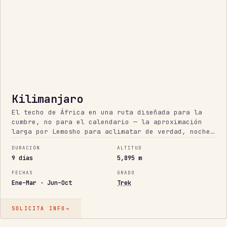
Kilimanjaro
El techo de África en una ruta diseñada para la
cumbre, no para el calendario — la aproximación
larga por Lemosho para aclimatar de verdad, noches
extra en altura y una decisión honesta de seguir o
DURACIÓN
ALTITUD
parar en la noche de cumbre. Terreno no técnico,
9 días
5,895 m
altitud seria.
FECHAS
GRADO
Ene–Mar · Jun–Oct
Trek
SOLICITA INFO
→