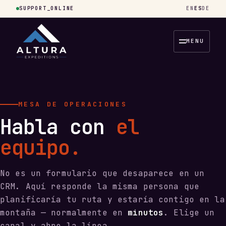
SUPPORT_ONLINE
EN
ES
DE
MENU
MESA DE OPERACIONES
Habla con
el
equipo.
No es un formulario que desaparece en un
CRM. Aquí responde la misma persona que
planificaría tu ruta y estaría contigo en la
montaña — normalmente en
minutos
. Elige un
canal y abre la línea.