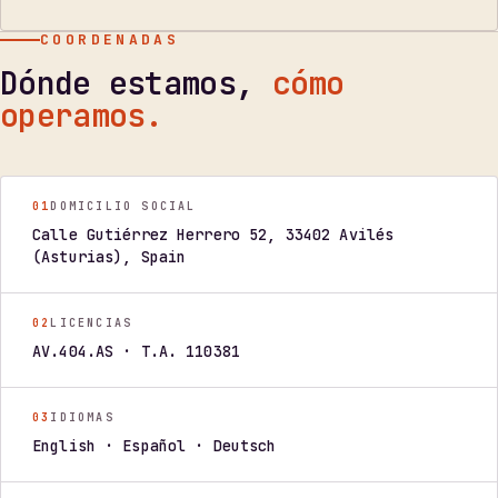
COORDENADAS
Dónde estamos,
cómo
operamos.
01
DOMICILIO SOCIAL
Calle Gutiérrez Herrero 52, 33402 Avilés
(Asturias), Spain
02
LICENCIAS
AV.404.AS · T.A. 110381
03
IDIOMAS
English · Español · Deutsch