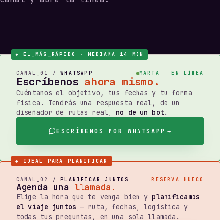
◆ EL_MÁS_RÁPIDO · MEDIANA 14 MIN
CANAL_01 /
WHATSAPP
MARTA · EN LÍNEA
Escríbenos
ahora mismo.
Cuéntanos el objetivo, tus fechas y tu forma
física. Tendrás una respuesta real, de un
diseñador de rutas real,
no de un bot
.
ESCRÍBENOS POR WHATSAPP
→
◆ IDEAL PARA PLANIFICAR
CANAL_02 /
PLANIFICAR JUNTOS
RESERVA HUECO
Agenda una
llamada.
Elige la hora que te venga bien y
planificamos
el viaje juntos
— ruta, fechas, logística y
todas tus preguntas, en una sola llamada.