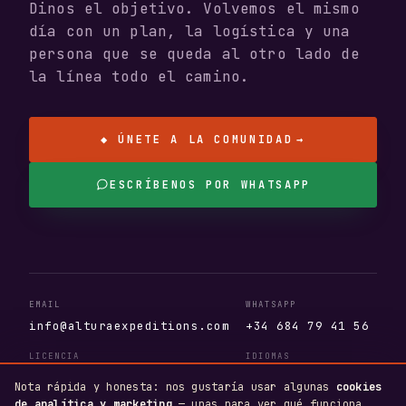
Dinos el objetivo. Volvemos el mismo
día con un plan, la logística y una
persona que se queda al otro lado de
la línea todo el camino.
◆ ÚNETE A LA COMUNIDAD
→
ESCRÍBENOS POR WHATSAPP
EMAIL
WHATSAPP
info@alturaexpeditions.com
+34 684 79 41 56
LICENCIA
IDIOMAS
AV.404.AS · T.A. 110381
EN · ES · DE
Nota rápida y honesta: nos gustaría usar algunas
cookies
de analítica y marketing
— unas para ver qué funciona,