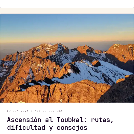
senderismo y travesías sin glaciar. ¡Evita
errores y prepárate como un pro!
17 JUN 2025
·
6 MIN DE LECTURA
Ascensión al Toubkal: rutas,
dificultad y consejos