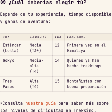
🧭 ¿Cuál deberías elegir tú?
Depende de tu experiencia, tiempo disponible
y ganas de aventura:
RUTA
DIFICULTAD
DÍAS
IDEAL PARA…
Estándar
Media
12
Primera vez en el
(Lukla)
(T3*)
Himalaya
Gokyo
Media-
14
Quienes ya han
alta
hecho trekkings
(T4)
Tres
Alta
15
Montañistas con
Pasos
(T4)
buena preparación
*Consulta
nuestra guía
para saber más sobre
los niveles de dificultad en Trekking.