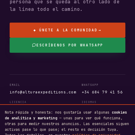
persona que se queda al otro lado de
la línea todo el camino.
◆ ÚNETE A LA COMUNIDAD
→
ESCRÍBENOS POR WHATSAPP
EMAIL
WHATSAPP
info@alturaexpeditions.com
+34 684 79 41 56
LICENCIA
IDIOMAS
AV.404.AS · T.A. 110381
EN · ES · DE
Nota rápida y honesta: nos gustaría usar algunas
cookies
de analítica y marketing
— unas para ver qué funciona,
otras para medir nuestros anuncios. Las esenciales siguen
activas pase lo que pase; el resto es decisión tuya.